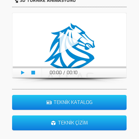
3D TURNİKE ANİMASYONU
00:00
/
00:10
TEKNİK KATALOG
TEKNİK ÇİZİM