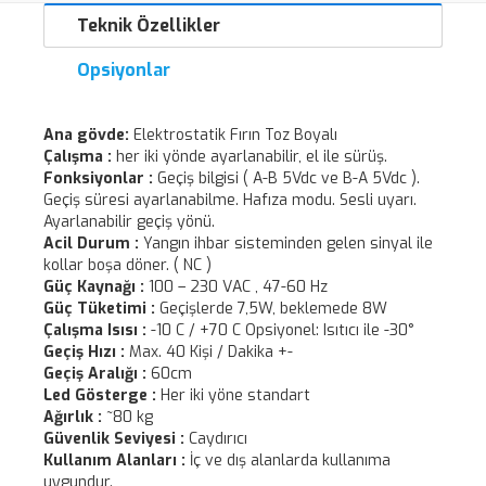
Teknik Özellikler
Opsiyonlar
Ana gövde:
Elektrostatik Fırın Toz Boyalı
Çalışma :
her iki yönde ayarlanabilir, el ile sürüş.
Fonksiyonlar :
Geçiş bilgisi ( A-B 5Vdc ve B-A 5Vdc ).
Geçiş süresi ayarlanabilme. Hafıza modu. Sesli uyarı.
Ayarlanabilir geçiş yönü.
Acil Durum :
Yangın ihbar sisteminden gelen sinyal ile
kollar boşa döner. ( NC )
Güç Kaynağı :
100 – 230 VAC , 47-60 Hz
Güç Tüketimi :
Geçişlerde 7,5W, beklemede 8W
Çalışma Isısı :
-10 C / +70 C Opsiyonel: Isıtıcı ile -30°
Geçiş Hızı :
Max. 40 Kişi / Dakika +-
Geçiş Aralığı :
60cm
Led Gösterge :
Her iki yöne standart
Ağırlık :
~80 kg
Güvenlik Seviyesi :
Caydırıcı
Kullanım Alanları :
İç ve dış alanlarda kullanıma
uygundur.