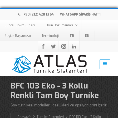
+90 (212) 428 13 54
|
WHATSAPP SİPARİŞ HATTI
Güncel Döviz Kurları
Ürün Dökümanları
Bayilik Başvurusu
Terminoloji
TR
EN
BFC 103 Eko - 3 Kollu
Renkli Tam Boy Turnike
Boy turnikesi modelleri, özellikleri ve opsiyonlarını içerir.
Anasayfa
Turnike Sistemleri
BFC 103 Eko – 3 Kollu