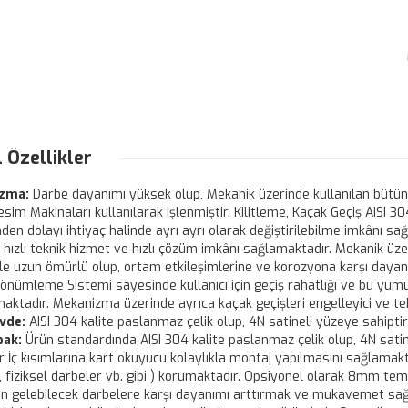
 Özellikler
zma:
Darbe dayanımı yüksek olup, Mekanik üzerinde kullanılan bütün
esim Makinaları kullanılarak işlenmiştir. Kilitleme, Kaçak Geçiş AISI 3
nden dolayı ihtiyaç halinde ayrı ayrı olarak değiştirilebilme imkânı s
 hızlı teknik hizmet ve hızlı çözüm imkânı sağlamaktadır. Mekanik üze
ile uzun ömürlü olup, ortam etkileşimlerine ve korozyona karşı dayan
önümleme Sistemi sayesinde kullanıcı için geçiş rahatlığı ve bu yum
aktadır. Mekanizma üzerinde ayrıca kaçak geçişleri engelleyici ve t
vde:
AISI 304 kalite paslanmaz çelik olup, 4N satineli yüzeye sahiptir
pak:
Ürün standardında AISI 304 kalite paslanmaz çelik olup, 4N satine
r İç kısımlarına kart okuyucu kolaylıkla montaj yapılmasını sağlama
 fiziksel darbeler vb. gibi ) korumaktadır. Opsiyonel olarak 8mm tem
an gelebilecek darbelere karşı dayanımı arttırmak ve mukavemet sağ