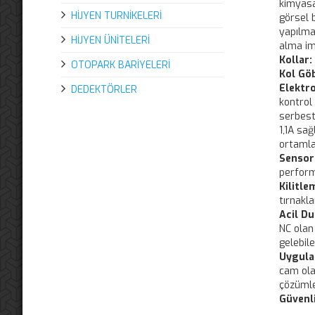
kimyasal
HİJYEN TURNİKELERİ
görsel 
yapılmak
HİJYEN ÜNİTELERİ
alma im
Kollar:
OTOPARK BARİYELERİ
Kol Göb
Elektro
DEDEKTÖRLER
kontrol 
serbest
1,1A sa
ortamlar
Sensor
perform
Kilitle
tırnakla
Acil D
NC olan
gelebil
Uygula
cam ola
çözümle
Güvenli