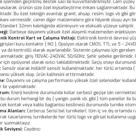
 işlemden geçirilmiş destek sacı ile kuvvetlendirilmiştir. Cam yüzey ü
basılarak, ürünün size özel kişiselleştirme imkanı sağlanmaktadır. 
tadır. Bu özel tekniğin avantajı; granit, ahşap, resim, logo vb gibi g
kanı vermesidir, camın diğer malzemelere göre hijyenik oluşu ayrı b
Standart 32mm kalınlığında alüminyum ve eloksallı yüzeye sahiptir.
eği:
Darbeye dayanımı yüksek özel alaşımlı malzemeden enjeksiyon ba
nik Kontrol Kart ve Çalışma Voltajı:
Elektronik kontrol devresi yüz
girişleri kuru kontaktır ( NO ). Opsiyon olarak CMOS, TTL ve 5 – 24VDC
 ya da kontrollü olarak ayarlanabilir. Sistemin çalışması için gerek
ğlanmaktadır, giriş 110VAC-240VAC 50/60Hz. Şehir şebeke gerilimidir. Ç
 için opsiyonel olarak ısıtıcı takılabilmektedir. Geçiş onayı durumund
:
Sensör olarak indüktif sensör kullanılmaktadır, her türlü ortamda (
ansı yüksek olup, ürün kalitesini arttırmaktadır.
me:
Dayanımı ve çalışma performansı yüksek özel selenoidler kullanılm
r ile yapılmaktadır.
urum:
Enerji kesilme durumunda kollar serbest geçişe izin vermektedir
 bu durum herhangi bir dış ( yangın, panik vb. gibi ) tüm paneller ile 
ecek kontak veya kablo bağlantısı kesilmesi durumunda turnike otoma
ma Alanları:
Cerberus Serisi bel turnikeleri, tüm iç ve dış ortamda rah
rak tasarlanmış turnikelerde her türlü logo ve görsel kullanıma uygu
r sunmaktayız.
k Seviyesi:
Caydırıcı