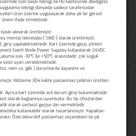
zerinde özel baskı tekniği ile HD kalitesinde dilediğiniz
Bu uygulama tekniği dünyada sadece tarafımızdan
örselleri ürün üzerine uygulayarak daha şık bir görsel
ir önem ifade etmektedir.
skı alınarak üretilmiştir.
ey montaj teknolojisi ( SMD ) olarak üretilmiştir,
 giriş yapılabilmektedir. Kart üzerinde geçiş yönleri
en enerji Swich Mode Power Suppley kullanılarak 24VDC
alışma ısısı -10°C ile +50°C arasındadır, çok soğuk
a sesli uyarı verebilmektedir.
 toz, nem vs. gibi ) durumlarda dayanımı ve
ıştır. Kilitleme 304 kalite paslanmaz çelikten üretilen
. Ayrıca kart üzerinde acil durum girişi bulunmaktadır
basit olarak bağlantıya uyumludur. Bu tip cihazlardan
tik olarak serbest geçişe izin vermektedir.
atlıkla kullanılabilir olarak tasarlanmıştır. Kapakları
ndur. Özel dekoratif paslanmaz seçenekleri ile şık