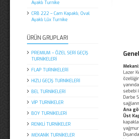
Ayaklı Turnike
CRB 222 – Cam Kapaklı, Oval
Ayaklı Lüx Turnike
ÜRÜN GRUPLARI
Genel
PREMIUM – ÖZEL SERİ GEÇİŞ
TURNİKELERİ
Mekani
FLAP TURNİKELERİ
Lazer K
özelliği
HIZLI GEÇİŞ TURNİKELERİ
yanında
sebebi 
BEL TURNİKELERİ
Darbe S
VİP TURNİKELER
sağlanm
Ana gö
BOY TURNİKELERİ
Üst Ka
kapakla
RENKLİ TURNİKELER
yağmur,
Dışarıd
MEKANİK TURNİKELER