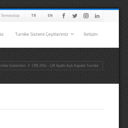
Terminoloji
TR
EN
iz
Turnike Sistemi Çeşitlerimiz
İletişim
rnike Sistemleri
CRB 210s – Çift Ayaklı Açılı Kapaklı Turnike